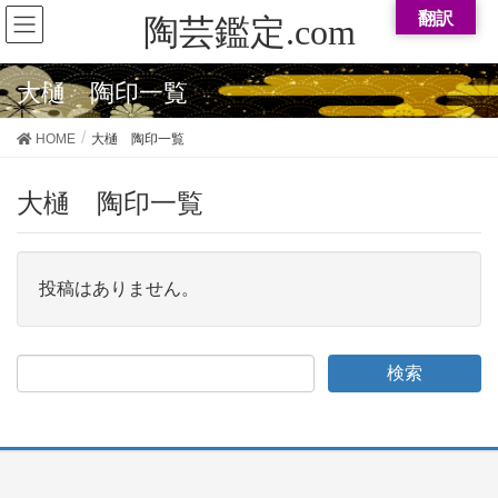
翻訳
陶芸鑑定.com
織部 陶印一覧 ※順不同
大樋 陶印一覧
作家一覧
花押一覧
HOME
大樋 陶印一覧
鑑定する焼き物を選択してください。※順不動
大樋 陶印一覧
ヤフオク、メルカリ梱包に便利！ダンボールの大きさ調整できま
す！！動画有り
投稿はありません。
新規会員登録
会員ログイン
会員ログアウト
【特定商取引法に基づく表記】