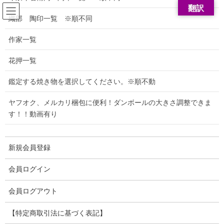
翻訳
陶芸鑑定.com
織部 陶印一覧 ※順不同
【特定商取引法に基づく表記】
作家一覧
花押一覧
HOME
【特定商取引法に基づく表記】
鑑定する焼き物を選択してください。※順不動
販売
芝田美術
ヤフオク、メルカリ梱包に便利！ダンボールの大きさ調整できま
社名
す！！動画有り
運営
統括
新規会員登録
芝田 誠
責任
者
会員ログイン
会員ログアウト
所在
岐阜県可児市川合2608番地68
地
【特定商取引法に基づく表記】