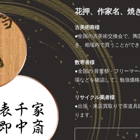
花押、作家名、焼
古美術商様
●全国の古美術交換会で、陶
き、相場内で買うことができ
数寄者様
●全国の 骨董祭・フリーマ
場などを確認して、勉強価格
リサイクル業者様
●出張・来店買取りで茶道具
ります。
ト