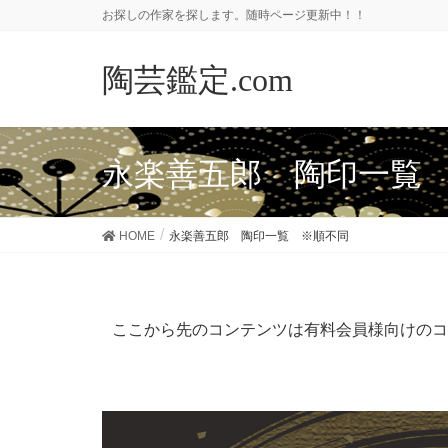
お探しの作家を探します。随時ページ更新中！！
陶芸鑑定.com
永楽善五郎 陶印一覧
HOME
永楽善五郎 陶印一覧 ※順不同
ここから先のコンテンツは有料会員様向けの